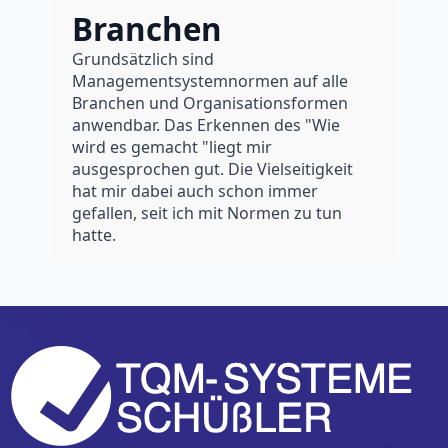
Branchen
Grundsätzlich sind
M
Managementsystemnormen auf alle
i
Branchen und Organisationsformen
P
anwendbar. Das Erkennen des "Wie
K
wird es gemacht "liegt mir
M
ausgesprochen gut. Die Vielseitigkeit
I
hat mir dabei auch schon immer
I
gefallen, seit ich mit Normen zu tun
E
hatte.